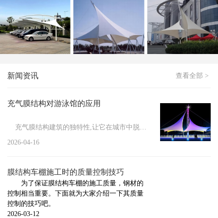
膜结构停车棚应该如何进行清洗
新闻
>
如何处理冬季膜结构车棚积雪
新闻
>
膜结构停车棚防火措施有哪些
新闻
>
膜结构维修管理的必要性
新闻资讯
查看全部 >
新闻
>
小区膜结构车棚施工要做的前期工作
新闻
>
膜结构具有的显著特点
充气膜结构对游泳馆的应用
新闻
>
膜结构车棚的防护方法
充气膜结构建筑的独特性,让它在城市中脱颖而出,其结构性能...
新闻
>
膜结构停车棚的安装注意事项
2026-04-16
新闻
>
膜结构停车棚的组成与施工标准
膜结构车棚施工时的质量控制技巧
新闻
>
充气膜结构的设计标准
为了保证膜结构车棚的施工质量，钢材的
控制相当重要。下面就为大家介绍一下其质量
新闻
>
膜结构车棚厂家告诉你膜结构焊接触点的几种...
控制的技巧吧。
新闻
>
2026-03-12
膜结构厂家告诉你哪些情况下需要对膜结构进...