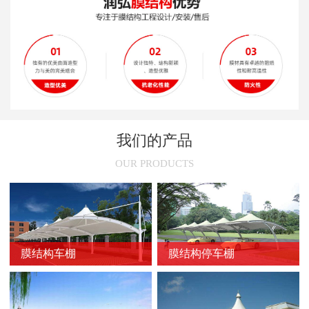
新闻
>
膜结构停车棚旧了之后怎么处理
新闻
>
安装张拉膜结构车棚的技术性要求
新闻
>
膜结构的常用裁剪方法
新闻
>
膜结构停车棚的尺寸选择
新闻
>
膜结构车棚节点的设计原则
我们的产品
新闻
>
不同颜色膜结构停车棚的使用场所
OUR PRODUCTS
新闻
>
膜结构车棚的骨架加固方法
新闻
>
膜结构停车棚的维护方法
新闻
>
膜结构车棚的防火问题
膜结构车棚
膜结构停车棚
新闻
>
防止膜结构车棚膜材撕裂的方法
新闻
>
延长膜结构使用寿命的方法