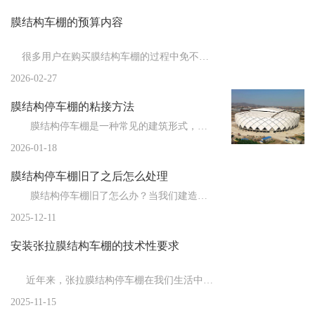
膜结构车棚的预算内容
新闻
>
膜结构厂家为您总结膜结构从制作到安装的流...
新闻
>
膜结构车棚厂家为您总结影响膜结构使用寿命...
很多用户在购买膜结构车棚的过程中免不了要了解膜结构车棚估...
新闻
>
2026-02-27
膜结构停车棚都有哪些特点？
膜结构停车棚的粘接方法
新闻
>
膜结构车棚施工结束后的善后工作
膜结构停车棚是一种常见的建筑形式，由于其独特的结构和材料，粘接成为了一个重要的施工环节。粘接方法...
新闻
>
膜结构厂家告诉你膜布的拉伸技巧
2026-01-18
新闻
>
膜结构停车棚的制作注意事项
膜结构停车棚旧了之后怎么处理
新闻
>
膜结构车棚厂家告诉你膜结构的防雷措施
膜结构停车棚旧了怎么办？当我们建造时，膜结构车棚是全新的，但随着时间的推移，会出现一些小问题。比...
2025-12-11
新闻
>
膜结构停车棚的施工流程与常用膜材
安装张拉膜结构车棚的技术性要求
新闻
>
膜结构的节点设计
新闻
>
欧式的膜结构车棚在建造时都需要注意哪些事...
近年来，张拉膜结构停车棚在我们生活中的应用越来越广泛，重要的就是对于...
2025-11-15
新闻
>
膜结构停车棚施加预张力时应注意的问题