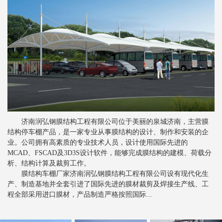
新闻
>
膜结构景观棚的质量控制要素
新闻
>
分析索膜结构的性能工艺
新闻
>
索膜结构常见的裁剪方法
新闻
>
关于张拉膜结构的一些注意事项
新闻
>
膜结构停车棚对比钢结构停车棚的优势
新闻
>
膜结构停车棚抗风设计是怎样的
济南润弘钢膜结构工程有限公司位于美丽的泉城济南，主营膜
新闻
>
膜结构车棚膜材的剥离强度
结构停车棚产品，是一家专业从事膜结构的设计、制作和安装的企
新闻
>
业。公司拥有高素质的专业技术人员，设计使用国际先进的
张拉膜结构车棚为行业发展提供便利
MCAD、FSCAD及3D3S设计软件，能够完成膜结构的建模、荷载分
新闻
>
膜结构停车棚备受青睐的根本原因
析、结构计算及裁剪工作。
膜结构车棚厂家济南润弘钢膜结构工程有限公司设有现代化生
新闻
>
影响索膜结构建筑安全的主要因素
产、制造基地并全套引进了国际先进的膜材裁剪及焊接生产线、工
程全部采用进口膜材，产品制造严格按照国际...
新闻
>
张拉膜结构如何进行排水设计
新闻
>