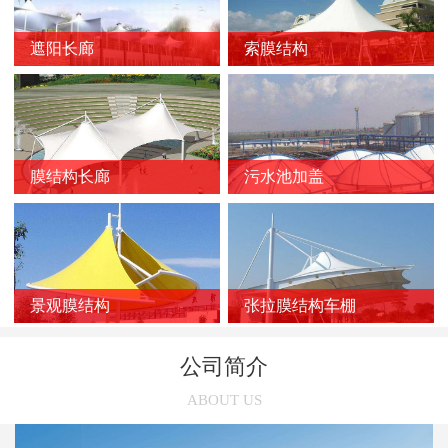
新闻
>
膜结构车棚质量的影响因素
遮阳长廊
索膜结构
新闻
>
膜结构停车棚的应用优势
新闻
>
如何选择靠谱的膜结构厂家？
新闻
>
膜结构车棚受损后的修复方法
新闻
>
膜结构长廊
污水池加盖
膜结构停车棚的雨天施工注意事项
新闻
>
张拉膜结构在污水池中的应用优势
新闻
>
索膜结构在选购时几个容易被忽略的问题
新闻
>
使用索膜结构的意义有哪些
景观膜结构
张拉膜结构车棚
新闻
>
张拉膜结构车棚的三个养护误区
公司简介
新闻
>
张拉膜结构受欢迎的主要原因
ABOUT US
新闻
>
膜结构停车棚的链接方法