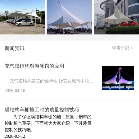
膜结构停车棚应该如何进行清洗
新闻
>
如何处理冬季膜结构车棚积雪
新闻
>
膜结构停车棚防火措施有哪些
新闻
>
膜结构维修管理的必要性
新闻资讯
查看全部 >
新闻
>
小区膜结构车棚施工要做的前期工作
新闻
>
膜结构具有的显著特点
充气膜结构对游泳馆的应用
新闻
>
膜结构车棚的防护方法
充气膜结构建筑的独特性,让它在城市中脱颖而出,其结构性能...
新闻
>
膜结构停车棚的安装注意事项
2026-04-16
新闻
>
膜结构停车棚的组成与施工标准
膜结构车棚施工时的质量控制技巧
新闻
>
充气膜结构的设计标准
为了保证膜结构车棚的施工质量，钢材的
控制相当重要。下面就为大家介绍一下其质量
新闻
>
膜结构车棚厂家告诉你膜结构焊接触点的几种...
控制的技巧吧。
新闻
>
2026-03-12
膜结构厂家告诉你哪些情况下需要对膜结构进...