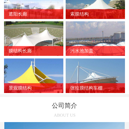
新闻
>
膜结构车棚质量的影响因素
遮阳长廊
索膜结构
新闻
>
膜结构停车棚的应用优势
新闻
>
如何选择靠谱的膜结构厂家？
新闻
>
膜结构车棚受损后的修复方法
新闻
>
膜结构长廊
污水池加盖
膜结构停车棚的雨天施工注意事项
新闻
>
张拉膜结构在污水池中的应用优势
新闻
>
索膜结构在选购时几个容易被忽略的问题
新闻
>
使用索膜结构的意义有哪些
景观膜结构
张拉膜结构车棚
新闻
>
张拉膜结构车棚的三个养护误区
公司简介
新闻
>
张拉膜结构受欢迎的主要原因
ABOUT US
新闻
>
膜结构停车棚的链接方法