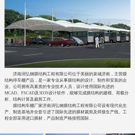
新闻
>
膜结构景观棚的质量控制要素
新闻
>
分析索膜结构的性能工艺
新闻
>
索膜结构常见的裁剪方法
新闻
>
关于张拉膜结构的一些注意事项
新闻
>
膜结构停车棚对比钢结构停车棚的优势
新闻
>
膜结构停车棚抗风设计是怎样的
济南润弘钢膜结构工程有限公司位于美丽的泉城济南，主营膜
新闻
>
膜结构车棚膜材的剥离强度
结构停车棚产品，是一家专业从事膜结构的设计、制作和安装的企
新闻
>
业。公司拥有高素质的专业技术人员，设计使用国际先进的
张拉膜结构车棚为行业发展提供便利
MCAD、FSCAD及3D3S设计软件，能够完成膜结构的建模、荷载分
新闻
>
膜结构停车棚备受青睐的根本原因
析、结构计算及裁剪工作。
膜结构车棚厂家济南润弘钢膜结构工程有限公司设有现代化生
新闻
>
影响索膜结构建筑安全的主要因素
产、制造基地并全套引进了国际先进的膜材裁剪及焊接生产线、工
程全部采用进口膜材，产品制造严格按照国际...
新闻
>
张拉膜结构如何进行排水设计
新闻
>