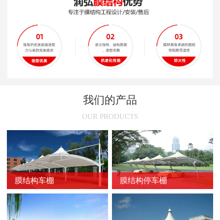
新闻
>
膜结构停车棚旧了之后怎么处理
新闻
>
安装张拉膜结构车棚的技术性要求
新闻
>
膜结构的常用裁剪方法
新闻
>
膜结构停车棚的尺寸选择
新闻
>
膜结构车棚节点的设计原则
我们的产品
新闻
>
不同颜色膜结构停车棚的使用场所
OUR PRODUCTS
新闻
>
膜结构车棚的骨架加固方法
新闻
>
膜结构停车棚的维护方法
新闻
>
膜结构车棚的防火问题
膜结构车棚
膜结构停车棚
新闻
>
防止膜结构车棚膜材撕裂的方法
新闻
>
延长膜结构使用寿命的方法