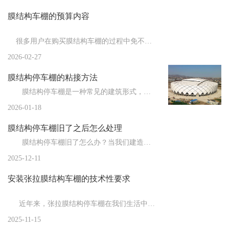
膜结构车棚的预算内容
新闻
>
膜结构厂家为您总结膜结构从制作到安装的流...
新闻
>
膜结构车棚厂家为您总结影响膜结构使用寿命...
很多用户在购买膜结构车棚的过程中免不了要了解膜结构车棚估...
新闻
>
2026-02-27
膜结构停车棚都有哪些特点？
膜结构停车棚的粘接方法
新闻
>
膜结构车棚施工结束后的善后工作
膜结构停车棚是一种常见的建筑形式，由于其独特的结构和材料，粘接成为了一个重要的施工环节。粘接方法...
新闻
>
膜结构厂家告诉你膜布的拉伸技巧
2026-01-18
新闻
>
膜结构停车棚的制作注意事项
膜结构停车棚旧了之后怎么处理
新闻
>
膜结构车棚厂家告诉你膜结构的防雷措施
膜结构停车棚旧了怎么办？当我们建造时，膜结构车棚是全新的，但随着时间的推移，会出现一些小问题。比...
2025-12-11
新闻
>
膜结构停车棚的施工流程与常用膜材
安装张拉膜结构车棚的技术性要求
新闻
>
膜结构的节点设计
新闻
>
欧式的膜结构车棚在建造时都需要注意哪些事...
近年来，张拉膜结构停车棚在我们生活中的应用越来越广泛，重要的就是对于...
2025-11-15
新闻
>
膜结构停车棚施加预张力时应注意的问题