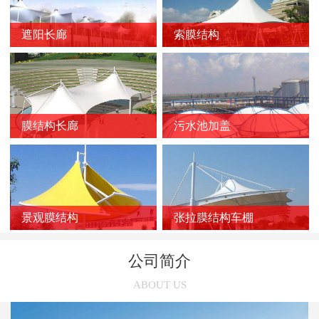
新闻
>
膜结构车棚质量的影响因素
遮阳长廊
索膜结构
新闻
>
膜结构停车棚的应用优势
新闻
>
如何选择靠谱的膜结构厂家？
新闻
>
膜结构车棚受损后的修复方法
新闻
>
膜结构长廊
污水池加盖
膜结构停车棚的雨天施工注意事项
新闻
>
张拉膜结构在污水池中的应用优势
新闻
>
索膜结构在选购时几个容易被忽略的问题
新闻
>
使用索膜结构的意义有哪些
景观膜结构
张拉膜结构车棚
新闻
>
张拉膜结构车棚的三个养护误区
公司简介
新闻
>
张拉膜结构受欢迎的主要原因
ABOUT US
新闻
>
膜结构停车棚的链接方法