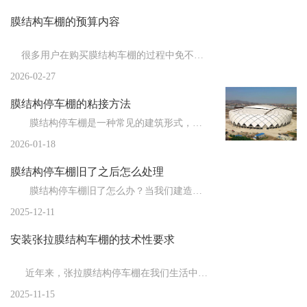
膜结构车棚的预算内容
新闻
>
膜结构厂家为您总结膜结构从制作到安装的流...
新闻
>
膜结构车棚厂家为您总结影响膜结构使用寿命...
很多用户在购买膜结构车棚的过程中免不了要了解膜结构车棚估...
新闻
>
2026-02-27
膜结构停车棚都有哪些特点？
膜结构停车棚的粘接方法
新闻
>
膜结构车棚施工结束后的善后工作
膜结构停车棚是一种常见的建筑形式，由于其独特的结构和材料，粘接成为了一个重要的施工环节。粘接方法...
新闻
>
膜结构厂家告诉你膜布的拉伸技巧
2026-01-18
新闻
>
膜结构停车棚的制作注意事项
膜结构停车棚旧了之后怎么处理
新闻
>
膜结构车棚厂家告诉你膜结构的防雷措施
膜结构停车棚旧了怎么办？当我们建造时，膜结构车棚是全新的，但随着时间的推移，会出现一些小问题。比...
2025-12-11
新闻
>
膜结构停车棚的施工流程与常用膜材
安装张拉膜结构车棚的技术性要求
新闻
>
膜结构的节点设计
新闻
>
欧式的膜结构车棚在建造时都需要注意哪些事...
近年来，张拉膜结构停车棚在我们生活中的应用越来越广泛，重要的就是对于...
2025-11-15
新闻
>
膜结构停车棚施加预张力时应注意的问题