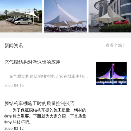
膜结构停车棚应该如何进行清洗
新闻
>
如何处理冬季膜结构车棚积雪
新闻
>
膜结构停车棚防火措施有哪些
新闻
>
膜结构维修管理的必要性
新闻资讯
查看全部 >
新闻
>
小区膜结构车棚施工要做的前期工作
新闻
>
膜结构具有的显著特点
充气膜结构对游泳馆的应用
新闻
>
膜结构车棚的防护方法
充气膜结构建筑的独特性,让它在城市中脱颖而出,其结构性能...
新闻
>
膜结构停车棚的安装注意事项
2026-04-16
新闻
>
膜结构停车棚的组成与施工标准
膜结构车棚施工时的质量控制技巧
新闻
>
充气膜结构的设计标准
为了保证膜结构车棚的施工质量，钢材的
控制相当重要。下面就为大家介绍一下其质量
新闻
>
膜结构车棚厂家告诉你膜结构焊接触点的几种...
控制的技巧吧。
新闻
>
2026-03-12
膜结构厂家告诉你哪些情况下需要对膜结构进...