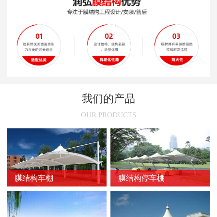
新闻
>
膜结构停车棚旧了之后怎么处理
新闻
>
安装张拉膜结构车棚的技术性要求
新闻
>
膜结构的常用裁剪方法
新闻
>
膜结构停车棚的尺寸选择
新闻
>
膜结构车棚节点的设计原则
我们的产品
新闻
>
不同颜色膜结构停车棚的使用场所
OUR PRODUCTS
新闻
>
膜结构车棚的骨架加固方法
新闻
>
膜结构停车棚的维护方法
新闻
>
膜结构车棚的防火问题
膜结构车棚
膜结构停车棚
新闻
>
防止膜结构车棚膜材撕裂的方法
新闻
>
延长膜结构使用寿命的方法