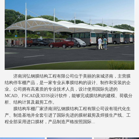
新闻
>
膜结构景观棚的质量控制要素
新闻
>
分析索膜结构的性能工艺
新闻
>
索膜结构常见的裁剪方法
新闻
>
关于张拉膜结构的一些注意事项
新闻
>
膜结构停车棚对比钢结构停车棚的优势
新闻
>
膜结构停车棚抗风设计是怎样的
济南润弘钢膜结构工程有限公司位于美丽的泉城济南，主营膜
新闻
>
膜结构车棚膜材的剥离强度
结构停车棚产品，是一家专业从事膜结构的设计、制作和安装的企
新闻
>
业。公司拥有高素质的专业技术人员，设计使用国际先进的
张拉膜结构车棚为行业发展提供便利
MCAD、FSCAD及3D3S设计软件，能够完成膜结构的建模、荷载分
新闻
>
膜结构停车棚备受青睐的根本原因
析、结构计算及裁剪工作。
膜结构车棚厂家济南润弘钢膜结构工程有限公司设有现代化生
新闻
>
影响索膜结构建筑安全的主要因素
产、制造基地并全套引进了国际先进的膜材裁剪及焊接生产线、工
程全部采用进口膜材，产品制造严格按照国际...
新闻
>
张拉膜结构如何进行排水设计
新闻
>