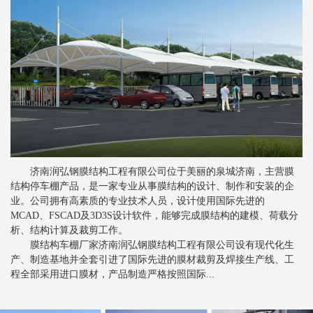
新闻
>
膜结构景观棚的质量控制要素
新闻
>
分析索膜结构的性能工艺
新闻
>
索膜结构常见的裁剪方法
新闻
>
关于张拉膜结构的一些注意事项
新闻
>
膜结构停车棚对比钢结构停车棚的优势
新闻
>
膜结构停车棚抗风设计是怎样的
济南润弘钢膜结构工程有限公司位于美丽的泉城济南，主营膜
新闻
>
膜结构车棚膜材的剥离强度
结构停车棚产品，是一家专业从事膜结构的设计、制作和安装的企
新闻
>
业。公司拥有高素质的专业技术人员，设计使用国际先进的
张拉膜结构车棚为行业发展提供便利
MCAD、FSCAD及3D3S设计软件，能够完成膜结构的建模、荷载分
新闻
>
膜结构停车棚备受青睐的根本原因
析、结构计算及裁剪工作。
膜结构车棚厂家济南润弘钢膜结构工程有限公司设有现代化生
新闻
>
影响索膜结构建筑安全的主要因素
产、制造基地并全套引进了国际先进的膜材裁剪及焊接生产线、工
程全部采用进口膜材，产品制造严格按照国际...
新闻
>
张拉膜结构如何进行排水设计
新闻
>