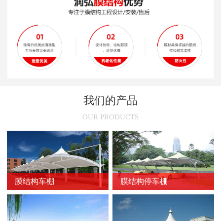
新闻
>
膜结构停车棚旧了之后怎么处理
新闻
>
安装张拉膜结构车棚的技术性要求
新闻
>
膜结构的常用裁剪方法
新闻
>
膜结构停车棚的尺寸选择
新闻
>
膜结构车棚节点的设计原则
我们的产品
新闻
>
不同颜色膜结构停车棚的使用场所
OUR PRODUCTS
新闻
>
膜结构车棚的骨架加固方法
新闻
>
膜结构停车棚的维护方法
新闻
>
膜结构车棚的防火问题
膜结构车棚
膜结构停车棚
新闻
>
防止膜结构车棚膜材撕裂的方法
新闻
>
延长膜结构使用寿命的方法