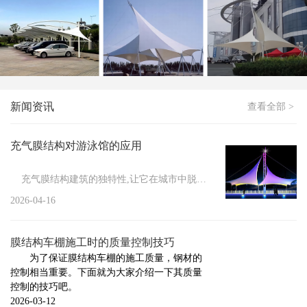
膜结构停车棚应该如何进行清洗
新闻
>
如何处理冬季膜结构车棚积雪
新闻
>
膜结构停车棚防火措施有哪些
新闻
>
膜结构维修管理的必要性
新闻资讯
查看全部 >
新闻
>
小区膜结构车棚施工要做的前期工作
新闻
>
膜结构具有的显著特点
充气膜结构对游泳馆的应用
新闻
>
膜结构车棚的防护方法
充气膜结构建筑的独特性,让它在城市中脱颖而出,其结构性能...
新闻
>
膜结构停车棚的安装注意事项
2026-04-16
新闻
>
膜结构停车棚的组成与施工标准
膜结构车棚施工时的质量控制技巧
新闻
>
充气膜结构的设计标准
为了保证膜结构车棚的施工质量，钢材的
控制相当重要。下面就为大家介绍一下其质量
新闻
>
膜结构车棚厂家告诉你膜结构焊接触点的几种...
控制的技巧吧。
新闻
>
2026-03-12
膜结构厂家告诉你哪些情况下需要对膜结构进...