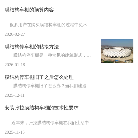
膜结构车棚的预算内容
新闻
>
膜结构厂家为您总结膜结构从制作到安装的流...
新闻
>
膜结构车棚厂家为您总结影响膜结构使用寿命...
很多用户在购买膜结构车棚的过程中免不了要了解膜结构车棚估...
新闻
>
2026-02-27
膜结构停车棚都有哪些特点？
膜结构停车棚的粘接方法
新闻
>
膜结构车棚施工结束后的善后工作
膜结构停车棚是一种常见的建筑形式，由于其独特的结构和材料，粘接成为了一个重要的施工环节。粘接方法...
新闻
>
膜结构厂家告诉你膜布的拉伸技巧
2026-01-18
新闻
>
膜结构停车棚的制作注意事项
膜结构停车棚旧了之后怎么处理
新闻
>
膜结构车棚厂家告诉你膜结构的防雷措施
膜结构停车棚旧了怎么办？当我们建造时，膜结构车棚是全新的，但随着时间的推移，会出现一些小问题。比...
2025-12-11
新闻
>
膜结构停车棚的施工流程与常用膜材
安装张拉膜结构车棚的技术性要求
新闻
>
膜结构的节点设计
新闻
>
欧式的膜结构车棚在建造时都需要注意哪些事...
近年来，张拉膜结构停车棚在我们生活中的应用越来越广泛，重要的就是对于...
2025-11-15
新闻
>
膜结构停车棚施加预张力时应注意的问题