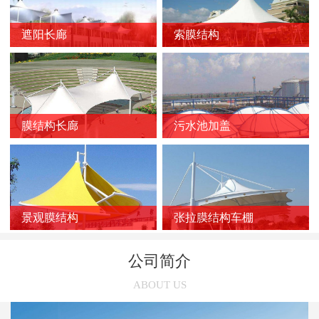
新闻
>
膜结构车棚质量的影响因素
遮阳长廊
索膜结构
新闻
>
膜结构停车棚的应用优势
新闻
>
如何选择靠谱的膜结构厂家？
新闻
>
膜结构车棚受损后的修复方法
新闻
>
膜结构长廊
污水池加盖
膜结构停车棚的雨天施工注意事项
新闻
>
张拉膜结构在污水池中的应用优势
新闻
>
索膜结构在选购时几个容易被忽略的问题
新闻
>
使用索膜结构的意义有哪些
景观膜结构
张拉膜结构车棚
新闻
>
张拉膜结构车棚的三个养护误区
公司简介
新闻
>
张拉膜结构受欢迎的主要原因
ABOUT US
新闻
>
膜结构停车棚的链接方法