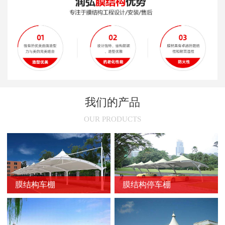
新闻
>
膜结构停车棚旧了之后怎么处理
新闻
>
安装张拉膜结构车棚的技术性要求
新闻
>
膜结构的常用裁剪方法
新闻
>
膜结构停车棚的尺寸选择
新闻
>
膜结构车棚节点的设计原则
我们的产品
新闻
>
不同颜色膜结构停车棚的使用场所
OUR PRODUCTS
新闻
>
膜结构车棚的骨架加固方法
新闻
>
膜结构停车棚的维护方法
新闻
>
膜结构车棚的防火问题
膜结构车棚
膜结构停车棚
新闻
>
防止膜结构车棚膜材撕裂的方法
新闻
>
延长膜结构使用寿命的方法