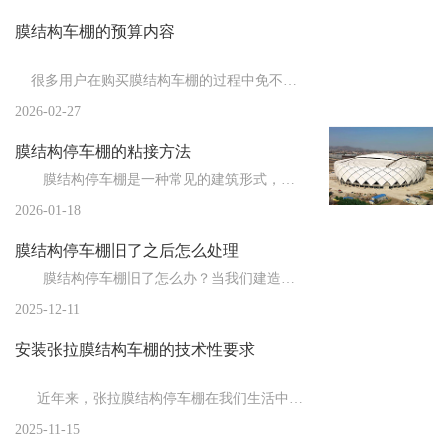
膜结构车棚的预算内容
新闻
>
膜结构厂家为您总结膜结构从制作到安装的流...
新闻
>
膜结构车棚厂家为您总结影响膜结构使用寿命...
很多用户在购买膜结构车棚的过程中免不了要了解膜结构车棚估...
新闻
>
2026-02-27
膜结构停车棚都有哪些特点？
膜结构停车棚的粘接方法
新闻
>
膜结构车棚施工结束后的善后工作
膜结构停车棚是一种常见的建筑形式，由于其独特的结构和材料，粘接成为了一个重要的施工环节。粘接方法...
新闻
>
膜结构厂家告诉你膜布的拉伸技巧
2026-01-18
新闻
>
膜结构停车棚的制作注意事项
膜结构停车棚旧了之后怎么处理
新闻
>
膜结构车棚厂家告诉你膜结构的防雷措施
膜结构停车棚旧了怎么办？当我们建造时，膜结构车棚是全新的，但随着时间的推移，会出现一些小问题。比...
2025-12-11
新闻
>
膜结构停车棚的施工流程与常用膜材
安装张拉膜结构车棚的技术性要求
新闻
>
膜结构的节点设计
新闻
>
欧式的膜结构车棚在建造时都需要注意哪些事...
近年来，张拉膜结构停车棚在我们生活中的应用越来越广泛，重要的就是对于...
2025-11-15
新闻
>
膜结构停车棚施加预张力时应注意的问题