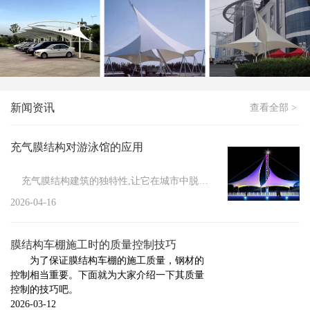
膜结构停车棚应该如何进行清洗
新闻
>
如何处理冬季膜结构车棚积雪
新闻
>
膜结构停车棚防火措施有哪些
新闻
>
膜结构维修管理的必要性
新闻资讯
查看全部 >
新闻
>
小区膜结构车棚施工要做的前期工作
新闻
>
膜结构具有的显著特点
充气膜结构对游泳馆的应用
新闻
>
膜结构车棚的防护方法
充气膜结构建筑的独特性,让它在城市中脱颖而出,其结构性能...
新闻
>
膜结构停车棚的安装注意事项
2026-04-16
新闻
>
膜结构停车棚的组成与施工标准
膜结构车棚施工时的质量控制技巧
新闻
>
充气膜结构的设计标准
为了保证膜结构车棚的施工质量，钢材的
控制相当重要。下面就为大家介绍一下其质量
新闻
>
膜结构车棚厂家告诉你膜结构焊接触点的几种...
控制的技巧吧。
新闻
>
2026-03-12
膜结构厂家告诉你哪些情况下需要对膜结构进...