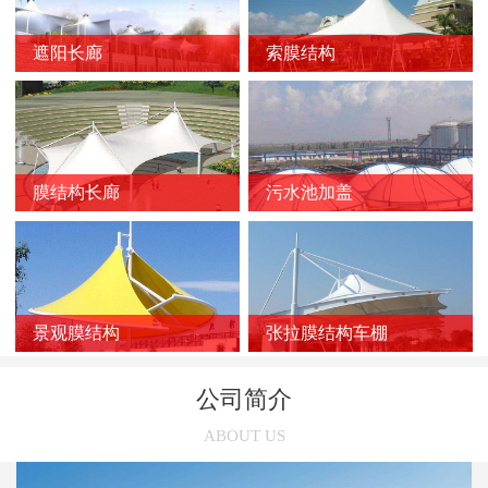
新闻
>
膜结构车棚质量的影响因素
遮阳长廊
索膜结构
新闻
>
膜结构停车棚的应用优势
新闻
>
如何选择靠谱的膜结构厂家？
新闻
>
膜结构车棚受损后的修复方法
新闻
>
膜结构长廊
污水池加盖
膜结构停车棚的雨天施工注意事项
新闻
>
张拉膜结构在污水池中的应用优势
新闻
>
索膜结构在选购时几个容易被忽略的问题
新闻
>
使用索膜结构的意义有哪些
景观膜结构
张拉膜结构车棚
新闻
>
张拉膜结构车棚的三个养护误区
公司简介
新闻
>
张拉膜结构受欢迎的主要原因
ABOUT US
新闻
>
膜结构停车棚的链接方法