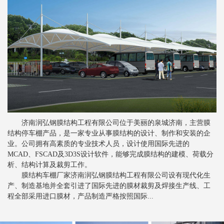
新闻
>
膜结构景观棚的质量控制要素
新闻
>
分析索膜结构的性能工艺
新闻
>
索膜结构常见的裁剪方法
新闻
>
关于张拉膜结构的一些注意事项
新闻
>
膜结构停车棚对比钢结构停车棚的优势
新闻
>
膜结构停车棚抗风设计是怎样的
济南润弘钢膜结构工程有限公司位于美丽的泉城济南，主营膜
新闻
>
膜结构车棚膜材的剥离强度
结构停车棚产品，是一家专业从事膜结构的设计、制作和安装的企
新闻
>
业。公司拥有高素质的专业技术人员，设计使用国际先进的
张拉膜结构车棚为行业发展提供便利
MCAD、FSCAD及3D3S设计软件，能够完成膜结构的建模、荷载分
新闻
>
膜结构停车棚备受青睐的根本原因
析、结构计算及裁剪工作。
膜结构车棚厂家济南润弘钢膜结构工程有限公司设有现代化生
新闻
>
影响索膜结构建筑安全的主要因素
产、制造基地并全套引进了国际先进的膜材裁剪及焊接生产线、工
程全部采用进口膜材，产品制造严格按照国际...
新闻
>
张拉膜结构如何进行排水设计
新闻
>