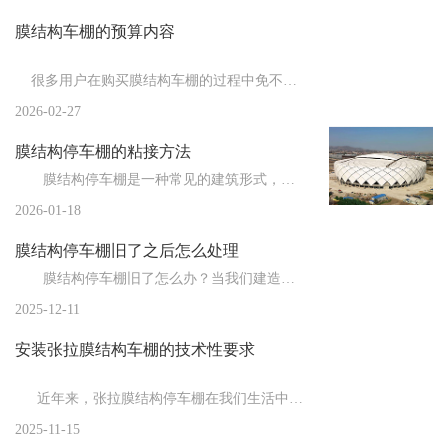
膜结构车棚的预算内容
新闻
>
膜结构厂家为您总结膜结构从制作到安装的流...
新闻
>
膜结构车棚厂家为您总结影响膜结构使用寿命...
很多用户在购买膜结构车棚的过程中免不了要了解膜结构车棚估...
新闻
>
2026-02-27
膜结构停车棚都有哪些特点？
膜结构停车棚的粘接方法
新闻
>
膜结构车棚施工结束后的善后工作
膜结构停车棚是一种常见的建筑形式，由于其独特的结构和材料，粘接成为了一个重要的施工环节。粘接方法...
新闻
>
膜结构厂家告诉你膜布的拉伸技巧
2026-01-18
新闻
>
膜结构停车棚的制作注意事项
膜结构停车棚旧了之后怎么处理
新闻
>
膜结构车棚厂家告诉你膜结构的防雷措施
膜结构停车棚旧了怎么办？当我们建造时，膜结构车棚是全新的，但随着时间的推移，会出现一些小问题。比...
2025-12-11
新闻
>
膜结构停车棚的施工流程与常用膜材
安装张拉膜结构车棚的技术性要求
新闻
>
膜结构的节点设计
新闻
>
欧式的膜结构车棚在建造时都需要注意哪些事...
近年来，张拉膜结构停车棚在我们生活中的应用越来越广泛，重要的就是对于...
2025-11-15
新闻
>
膜结构停车棚施加预张力时应注意的问题