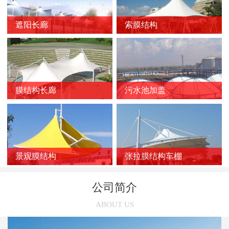
新闻
>
膜结构车棚质量的影响因素
遮阳长廊
索膜结构
新闻
>
膜结构停车棚的应用优势
新闻
>
如何选择靠谱的膜结构厂家？
新闻
>
膜结构车棚受损后的修复方法
新闻
>
膜结构长廊
污水池加盖
膜结构停车棚的雨天施工注意事项
新闻
>
张拉膜结构在污水池中的应用优势
新闻
>
索膜结构在选购时几个容易被忽略的问题
新闻
>
使用索膜结构的意义有哪些
景观膜结构
张拉膜结构车棚
新闻
>
张拉膜结构车棚的三个养护误区
公司简介
新闻
>
张拉膜结构受欢迎的主要原因
ABOUT US
新闻
>
膜结构停车棚的链接方法