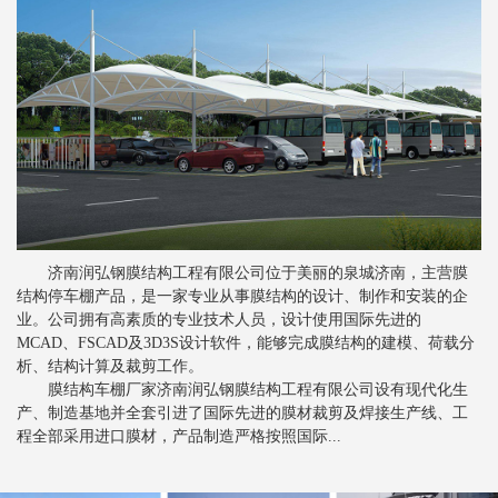
新闻
>
膜结构景观棚的质量控制要素
新闻
>
分析索膜结构的性能工艺
新闻
>
索膜结构常见的裁剪方法
新闻
>
关于张拉膜结构的一些注意事项
新闻
>
膜结构停车棚对比钢结构停车棚的优势
新闻
>
膜结构停车棚抗风设计是怎样的
济南润弘钢膜结构工程有限公司位于美丽的泉城济南，主营膜
新闻
>
膜结构车棚膜材的剥离强度
结构停车棚产品，是一家专业从事膜结构的设计、制作和安装的企
新闻
>
业。公司拥有高素质的专业技术人员，设计使用国际先进的
张拉膜结构车棚为行业发展提供便利
MCAD、FSCAD及3D3S设计软件，能够完成膜结构的建模、荷载分
新闻
>
膜结构停车棚备受青睐的根本原因
析、结构计算及裁剪工作。
膜结构车棚厂家济南润弘钢膜结构工程有限公司设有现代化生
新闻
>
影响索膜结构建筑安全的主要因素
产、制造基地并全套引进了国际先进的膜材裁剪及焊接生产线、工
程全部采用进口膜材，产品制造严格按照国际...
新闻
>
张拉膜结构如何进行排水设计
新闻
>