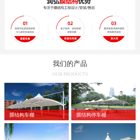
新闻
>
膜结构停车棚旧了之后怎么处理
新闻
>
安装张拉膜结构车棚的技术性要求
新闻
>
膜结构的常用裁剪方法
新闻
>
膜结构停车棚的尺寸选择
新闻
>
膜结构车棚节点的设计原则
我们的产品
新闻
>
不同颜色膜结构停车棚的使用场所
OUR PRODUCTS
新闻
>
膜结构车棚的骨架加固方法
新闻
>
膜结构停车棚的维护方法
新闻
>
膜结构车棚的防火问题
膜结构车棚
膜结构停车棚
新闻
>
防止膜结构车棚膜材撕裂的方法
新闻
>
延长膜结构使用寿命的方法