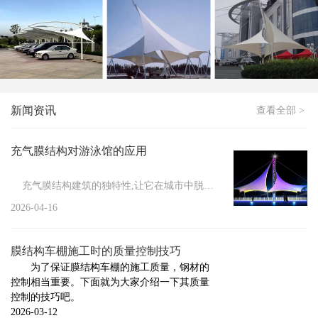
膜结构停车棚应该如何进行清洗
新闻
>
如何处理冬季膜结构车棚积雪
新闻
>
膜结构停车棚防火措施有哪些
新闻
>
膜结构维修管理的必要性
新闻资讯
查看全部 >
新闻
>
小区膜结构车棚施工要做的前期工作
新闻
>
膜结构具有的显著特点
充气膜结构对游泳馆的应用
新闻
>
膜结构车棚的防护方法
充气膜结构建筑的独特性,让它在城市中脱颖而出,其结构性能...
新闻
>
膜结构停车棚的安装注意事项
2026-04-16
新闻
>
膜结构停车棚的组成与施工标准
膜结构车棚施工时的质量控制技巧
新闻
>
充气膜结构的设计标准
为了保证膜结构车棚的施工质量，钢材的
控制相当重要。下面就为大家介绍一下其质量
新闻
>
膜结构车棚厂家告诉你膜结构焊接触点的几种...
控制的技巧吧。
新闻
>
2026-03-12
膜结构厂家告诉你哪些情况下需要对膜结构进...