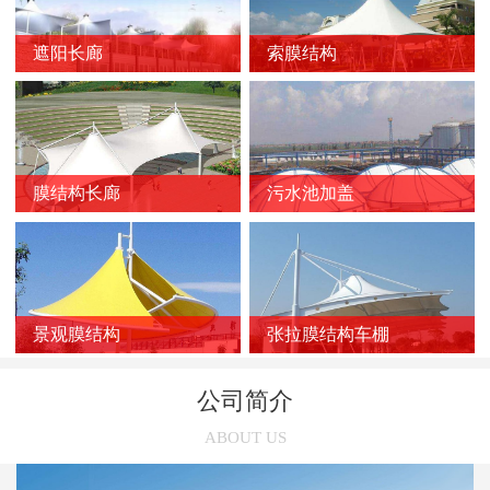
新闻
>
膜结构车棚质量的影响因素
遮阳长廊
索膜结构
新闻
>
膜结构停车棚的应用优势
新闻
>
如何选择靠谱的膜结构厂家？
新闻
>
膜结构车棚受损后的修复方法
新闻
>
膜结构长廊
污水池加盖
膜结构停车棚的雨天施工注意事项
新闻
>
张拉膜结构在污水池中的应用优势
新闻
>
索膜结构在选购时几个容易被忽略的问题
新闻
>
使用索膜结构的意义有哪些
景观膜结构
张拉膜结构车棚
新闻
>
张拉膜结构车棚的三个养护误区
公司简介
新闻
>
张拉膜结构受欢迎的主要原因
ABOUT US
新闻
>
膜结构停车棚的链接方法