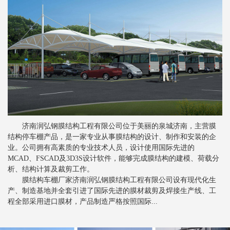
新闻
>
膜结构景观棚的质量控制要素
新闻
>
分析索膜结构的性能工艺
新闻
>
索膜结构常见的裁剪方法
新闻
>
关于张拉膜结构的一些注意事项
新闻
>
膜结构停车棚对比钢结构停车棚的优势
新闻
>
膜结构停车棚抗风设计是怎样的
济南润弘钢膜结构工程有限公司位于美丽的泉城济南，主营膜
新闻
>
膜结构车棚膜材的剥离强度
结构停车棚产品，是一家专业从事膜结构的设计、制作和安装的企
新闻
>
业。公司拥有高素质的专业技术人员，设计使用国际先进的
张拉膜结构车棚为行业发展提供便利
MCAD、FSCAD及3D3S设计软件，能够完成膜结构的建模、荷载分
新闻
>
膜结构停车棚备受青睐的根本原因
析、结构计算及裁剪工作。
膜结构车棚厂家济南润弘钢膜结构工程有限公司设有现代化生
新闻
>
影响索膜结构建筑安全的主要因素
产、制造基地并全套引进了国际先进的膜材裁剪及焊接生产线、工
程全部采用进口膜材，产品制造严格按照国际...
新闻
>
张拉膜结构如何进行排水设计
新闻
>