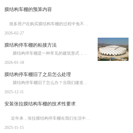
膜结构车棚的预算内容
新闻
>
膜结构厂家为您总结膜结构从制作到安装的流...
新闻
>
膜结构车棚厂家为您总结影响膜结构使用寿命...
很多用户在购买膜结构车棚的过程中免不了要了解膜结构车棚估...
新闻
>
2026-02-27
膜结构停车棚都有哪些特点？
膜结构停车棚的粘接方法
新闻
>
膜结构车棚施工结束后的善后工作
膜结构停车棚是一种常见的建筑形式，由于其独特的结构和材料，粘接成为了一个重要的施工环节。粘接方法...
新闻
>
膜结构厂家告诉你膜布的拉伸技巧
2026-01-18
新闻
>
膜结构停车棚的制作注意事项
膜结构停车棚旧了之后怎么处理
新闻
>
膜结构车棚厂家告诉你膜结构的防雷措施
膜结构停车棚旧了怎么办？当我们建造时，膜结构车棚是全新的，但随着时间的推移，会出现一些小问题。比...
2025-12-11
新闻
>
膜结构停车棚的施工流程与常用膜材
安装张拉膜结构车棚的技术性要求
新闻
>
膜结构的节点设计
新闻
>
欧式的膜结构车棚在建造时都需要注意哪些事...
近年来，张拉膜结构停车棚在我们生活中的应用越来越广泛，重要的就是对于...
2025-11-15
新闻
>
膜结构停车棚施加预张力时应注意的问题