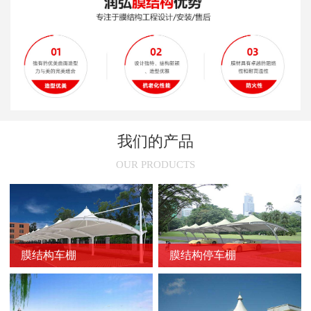
新闻
>
膜结构停车棚旧了之后怎么处理
新闻
>
安装张拉膜结构车棚的技术性要求
新闻
>
膜结构的常用裁剪方法
新闻
>
膜结构停车棚的尺寸选择
新闻
>
膜结构车棚节点的设计原则
我们的产品
新闻
>
不同颜色膜结构停车棚的使用场所
OUR PRODUCTS
新闻
>
膜结构车棚的骨架加固方法
新闻
>
膜结构停车棚的维护方法
新闻
>
膜结构车棚的防火问题
膜结构车棚
膜结构停车棚
新闻
>
防止膜结构车棚膜材撕裂的方法
新闻
>
延长膜结构使用寿命的方法