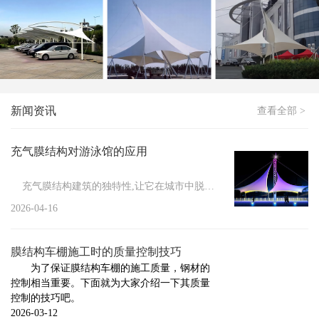
膜结构停车棚应该如何进行清洗
新闻
>
如何处理冬季膜结构车棚积雪
新闻
>
膜结构停车棚防火措施有哪些
新闻
>
膜结构维修管理的必要性
新闻资讯
查看全部 >
新闻
>
小区膜结构车棚施工要做的前期工作
新闻
>
膜结构具有的显著特点
充气膜结构对游泳馆的应用
新闻
>
膜结构车棚的防护方法
充气膜结构建筑的独特性,让它在城市中脱颖而出,其结构性能...
新闻
>
膜结构停车棚的安装注意事项
2026-04-16
新闻
>
膜结构停车棚的组成与施工标准
膜结构车棚施工时的质量控制技巧
新闻
>
充气膜结构的设计标准
为了保证膜结构车棚的施工质量，钢材的
控制相当重要。下面就为大家介绍一下其质量
新闻
>
膜结构车棚厂家告诉你膜结构焊接触点的几种...
控制的技巧吧。
新闻
>
2026-03-12
膜结构厂家告诉你哪些情况下需要对膜结构进...