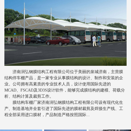
新闻
>
膜结构景观棚的质量控制要素
新闻
>
分析索膜结构的性能工艺
新闻
>
索膜结构常见的裁剪方法
新闻
>
关于张拉膜结构的一些注意事项
新闻
>
膜结构停车棚对比钢结构停车棚的优势
新闻
>
膜结构停车棚抗风设计是怎样的
济南润弘钢膜结构工程有限公司位于美丽的泉城济南，主营膜
新闻
>
膜结构车棚膜材的剥离强度
结构停车棚产品，是一家专业从事膜结构的设计、制作和安装的企
新闻
>
业。公司拥有高素质的专业技术人员，设计使用国际先进的
张拉膜结构车棚为行业发展提供便利
MCAD、FSCAD及3D3S设计软件，能够完成膜结构的建模、荷载分
新闻
>
膜结构停车棚备受青睐的根本原因
析、结构计算及裁剪工作。
膜结构车棚厂家济南润弘钢膜结构工程有限公司设有现代化生
新闻
>
影响索膜结构建筑安全的主要因素
产、制造基地并全套引进了国际先进的膜材裁剪及焊接生产线、工
程全部采用进口膜材，产品制造严格按照国际...
新闻
>
张拉膜结构如何进行排水设计
新闻
>