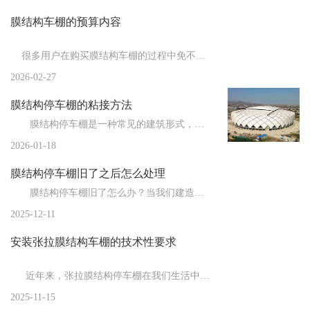
膜结构车棚的预算内容
新闻
>
膜结构厂家为您总结膜结构从制作到安装的流...
新闻
>
膜结构车棚厂家为您总结影响膜结构使用寿命...
很多用户在购买膜结构车棚的过程中免不了要了解膜结构车棚估...
新闻
>
2026-02-27
膜结构停车棚都有哪些特点？
膜结构停车棚的粘接方法
新闻
>
膜结构车棚施工结束后的善后工作
膜结构停车棚是一种常见的建筑形式，由于其独特的结构和材料，粘接成为了一个重要的施工环节。粘接方法...
新闻
>
膜结构厂家告诉你膜布的拉伸技巧
2026-01-18
新闻
>
膜结构停车棚的制作注意事项
膜结构停车棚旧了之后怎么处理
新闻
>
膜结构车棚厂家告诉你膜结构的防雷措施
膜结构停车棚旧了怎么办？当我们建造时，膜结构车棚是全新的，但随着时间的推移，会出现一些小问题。比...
2025-12-11
新闻
>
膜结构停车棚的施工流程与常用膜材
安装张拉膜结构车棚的技术性要求
新闻
>
膜结构的节点设计
新闻
>
欧式的膜结构车棚在建造时都需要注意哪些事...
近年来，张拉膜结构停车棚在我们生活中的应用越来越广泛，重要的就是对于...
2025-11-15
新闻
>
膜结构停车棚施加预张力时应注意的问题