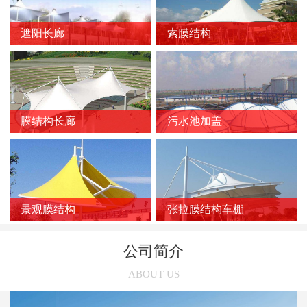
新闻
>
膜结构车棚质量的影响因素
遮阳长廊
索膜结构
新闻
>
膜结构停车棚的应用优势
新闻
>
如何选择靠谱的膜结构厂家？
新闻
>
膜结构车棚受损后的修复方法
新闻
>
膜结构长廊
污水池加盖
膜结构停车棚的雨天施工注意事项
新闻
>
张拉膜结构在污水池中的应用优势
新闻
>
索膜结构在选购时几个容易被忽略的问题
新闻
>
使用索膜结构的意义有哪些
景观膜结构
张拉膜结构车棚
新闻
>
张拉膜结构车棚的三个养护误区
公司简介
新闻
>
张拉膜结构受欢迎的主要原因
ABOUT US
新闻
>
膜结构停车棚的链接方法