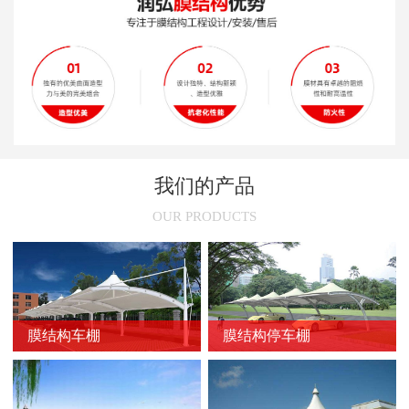
新闻
>
膜结构停车棚旧了之后怎么处理
新闻
>
安装张拉膜结构车棚的技术性要求
新闻
>
膜结构的常用裁剪方法
新闻
>
膜结构停车棚的尺寸选择
新闻
>
膜结构车棚节点的设计原则
我们的产品
新闻
>
不同颜色膜结构停车棚的使用场所
OUR PRODUCTS
新闻
>
膜结构车棚的骨架加固方法
新闻
>
膜结构停车棚的维护方法
新闻
>
膜结构车棚的防火问题
膜结构车棚
膜结构停车棚
新闻
>
防止膜结构车棚膜材撕裂的方法
新闻
>
延长膜结构使用寿命的方法