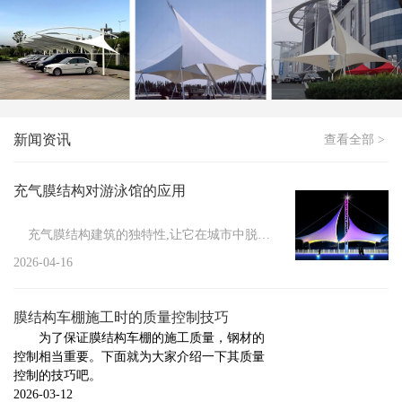
膜结构停车棚应该如何进行清洗
新闻
>
如何处理冬季膜结构车棚积雪
新闻
>
膜结构停车棚防火措施有哪些
新闻
>
膜结构维修管理的必要性
新闻资讯
查看全部 >
新闻
>
小区膜结构车棚施工要做的前期工作
新闻
>
膜结构具有的显著特点
充气膜结构对游泳馆的应用
新闻
>
膜结构车棚的防护方法
充气膜结构建筑的独特性,让它在城市中脱颖而出,其结构性能...
新闻
>
膜结构停车棚的安装注意事项
2026-04-16
新闻
>
膜结构停车棚的组成与施工标准
膜结构车棚施工时的质量控制技巧
新闻
>
充气膜结构的设计标准
为了保证膜结构车棚的施工质量，钢材的
控制相当重要。下面就为大家介绍一下其质量
新闻
>
膜结构车棚厂家告诉你膜结构焊接触点的几种...
控制的技巧吧。
新闻
>
2026-03-12
膜结构厂家告诉你哪些情况下需要对膜结构进...