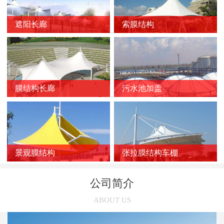
新闻
>
膜结构停车棚的应用优势
遮阳长廊
索膜结构
新闻
>
如何选择靠谱的膜结构厂家？
新闻
>
膜结构车棚受损后的修复方法
新闻
>
膜结构停车棚的雨天施工注意事项
新闻
>
膜结构长廊
污水池加盖
张拉膜结构在污水池中的应用优势
新闻
>
索膜结构在选购时几个容易被忽略的问题
新闻
>
使用索膜结构的意义有哪些
新闻
>
张拉膜结构车棚的三个养护误区
景观膜结构
张拉膜结构车棚
新闻
>
张拉膜结构受欢迎的主要原因
公司简介
新闻
>
膜结构停车棚的链接方法
ABOUT US
新闻
>
膜结构景观棚的质量控制要素