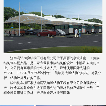
新闻
>
分析索膜结构的性能工艺
新闻
>
索膜结构常见的裁剪方法
新闻
>
关于张拉膜结构的一些注意事项
新闻
>
膜结构停车棚对比钢结构停车棚的优势
新闻
>
膜结构停车棚抗风设计是怎样的
新闻
>
膜结构车棚膜材的剥离强度
济南润弘钢膜结构工程有限公司位于美丽的泉城济南，主营膜
新闻
>
张拉膜结构车棚为行业发展提供便利
结构停车棚产品，是一家专业从事膜结构的设计、制作和安装的企
新闻
>
业。公司拥有高素质的专业技术人员，设计使用国际先进的
膜结构停车棚备受青睐的根本原因
MCAD、FSCAD及3D3S设计软件，能够完成膜结构的建模、荷载分
新闻
>
影响索膜结构建筑安全的主要因素
析、结构计算及裁剪工作。
膜结构车棚厂家济南润弘钢膜结构工程有限公司设有现代化生
新闻
>
张拉膜结构如何进行排水设计
产、制造基地并全套引进了国际先进的膜材裁剪及焊接生产线、工
程全部采用进口膜材，产品制造严格按照国际...
新闻
>
膜结构停车棚应该如何进行清洗
新闻
>