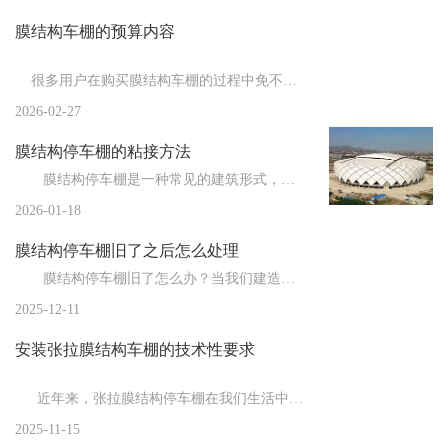
膜结构车棚的预算内容
新闻
>
膜结构车棚厂家为您总结影响膜结构使用寿命...
新闻
>
膜结构停车棚都有哪些特点？
很多用户在购买膜结构车棚的过程中免不了要了解膜结构车棚估...
新闻
>
2026-02-27
膜结构车棚施工结束后的善后工作
膜结构停车棚的粘接方法
新闻
>
膜结构厂家告诉你膜布的拉伸技巧
膜结构停车棚是一种常见的建筑形式，由于其独特的结构和材料，粘接成为了一个重要的施工环节。粘接方法...
新闻
>
膜结构停车棚的制作注意事项
2026-01-18
新闻
>
膜结构车棚厂家告诉你膜结构的防雷措施
膜结构停车棚旧了之后怎么处理
新闻
>
膜结构停车棚的施工流程与常用膜材
膜结构停车棚旧了怎么办？当我们建造时，膜结构车棚是全新的，但随着时间的推移，会出现一些小问题。比...
2025-12-11
新闻
>
膜结构的节点设计
安装张拉膜结构车棚的技术性要求
新闻
>
欧式的膜结构车棚在建造时都需要注意哪些事...
新闻
>
膜结构停车棚施加预张力时应注意的问题
近年来，张拉膜结构停车棚在我们生活中的应用越来越广泛，重要的就是对于...
2025-11-15
新闻
>
膜结构厂家告诉你张拉膜结构的通风设计注意...