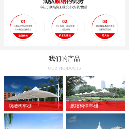
新闻
>
安装张拉膜结构车棚的技术性要求
新闻
>
膜结构的常用裁剪方法
新闻
>
膜结构停车棚的尺寸选择
新闻
>
膜结构车棚节点的设计原则
新闻
>
不同颜色膜结构停车棚的使用场所
我们的产品
新闻
>
膜结构车棚的骨架加固方法
OUR PRODUCTS
新闻
>
膜结构停车棚的维护方法
新闻
>
膜结构车棚的防火问题
新闻
>
防止膜结构车棚膜材撕裂的方法
膜结构车棚
膜结构停车棚
新闻
>
延长膜结构使用寿命的方法
新闻
>
膜结构车棚质量的影响因素