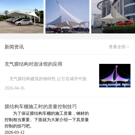
如何处理冬季膜结构车棚积雪
新闻
>
膜结构停车棚防火措施有哪些
新闻
>
膜结构维修管理的必要性
新闻
>
小区膜结构车棚施工要做的前期工作
新闻资讯
查看全部 >
新闻
>
膜结构具有的显著特点
新闻
>
膜结构车棚的防护方法
充气膜结构对游泳馆的应用
新闻
>
膜结构停车棚的安装注意事项
充气膜结构建筑的独特性,让它在城市中脱颖而出,其结构性能...
新闻
>
膜结构停车棚的组成与施工标准
2026-04-16
新闻
>
充气膜结构的设计标准
膜结构车棚施工时的质量控制技巧
新闻
>
膜结构车棚厂家告诉你膜结构焊接触点的几种...
为了保证膜结构车棚的施工质量，钢材的
控制相当重要。下面就为大家介绍一下其质量
新闻
>
膜结构厂家告诉你哪些情况下需要对膜结构进...
控制的技巧吧。
新闻
>
2026-03-12
膜结构厂家为您总结膜结构从制作到安装的流...